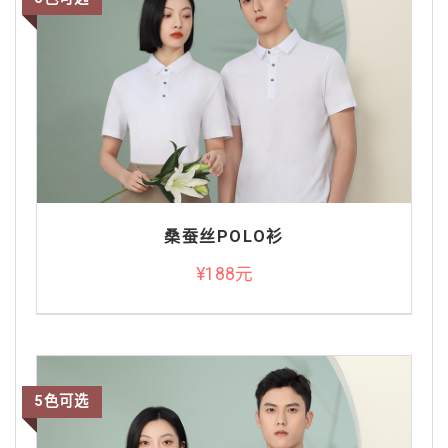
桑蚕丝POLO衫
¥188元
5色可选