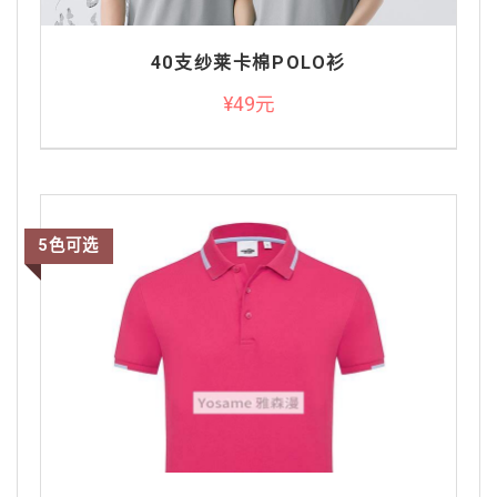
40支纱莱卡棉POLO衫
¥49元
5色可选