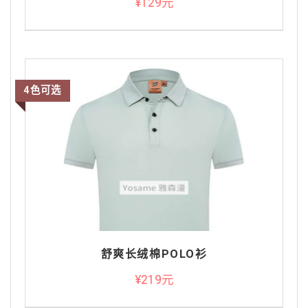
¥129元
4色可选
舒爽长绒棉POLO衫
¥219元