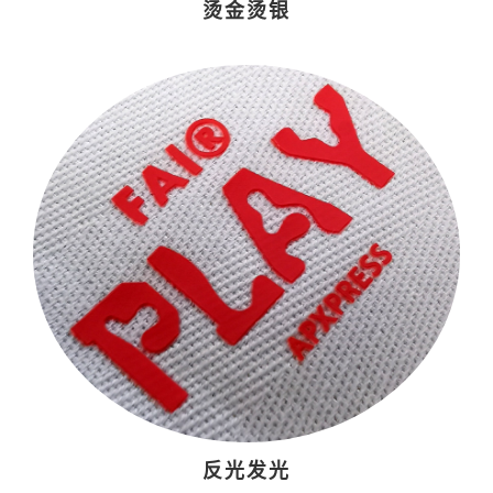
烫金烫银
反光发光