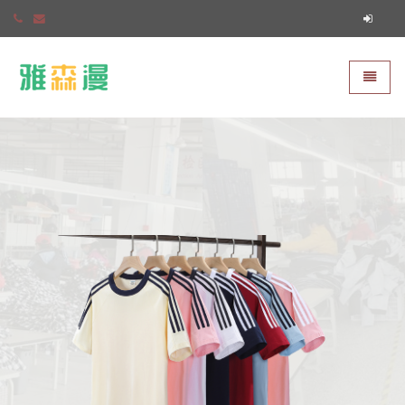
雅森漫
切换导