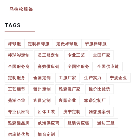
马拉松服饰
TAGS
棒球服
定制棒球服
定做棒球服
班服棒球服
棒球衫定制
员工服定制
专业工艺
全国厂家
全国服务商
高效供应链
全国性服务
全国供应链
定制服务
全国定制
工服厂家
生产实力
宁波企业
工艺细节
赣州定制
雅森漫厂家
性价比优势
芜湖企业
宜昌定制
襄阳企业
靠谱定制厂
专业供应商
团体工装
济宁定制
雅森漫案例
雅森漫品牌
威海供应商
服装供应链
潍坊工服
供应链优势
烟台定制