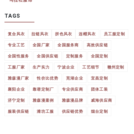
马拉松服饰
TAGS
复合风衣
拉链风衣
拼色风衣
连帽风衣
员工服定制
专业工艺
全国厂家
全国服务商
高效供应链
全国性服务
全国供应链
定制服务
全国定制
工服厂家
生产实力
宁波企业
工艺细节
赣州定制
雅森漫厂家
性价比优势
芜湖企业
宜昌定制
襄阳企业
靠谱定制厂
专业供应商
团体工装
济宁定制
雅森漫案例
雅森漫品牌
威海供应商
服装供应链
潍坊工服
供应链优势
烟台定制