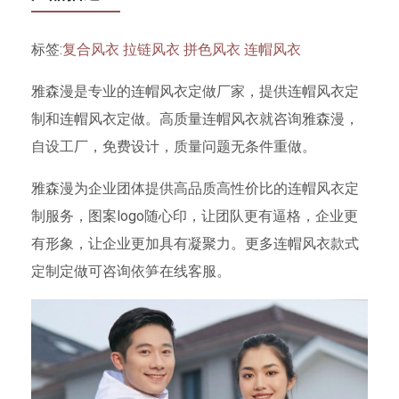
标签:
复合风衣
拉链风衣
拼色风衣
连帽风衣
雅森漫是专业的连帽风衣定做厂家，提供连帽风衣定
制和连帽风衣定做。高质量连帽风衣就咨询雅森漫，
自设工厂，免费设计，质量问题无条件重做。
雅森漫为企业团体提供高品质高性价比的连帽风衣定
制服务，图案logo随心印，让团队更有逼格，企业更
有形象，让企业更加具有凝聚力。更多连帽风衣款式
定制定做可咨询依笋在线客服。