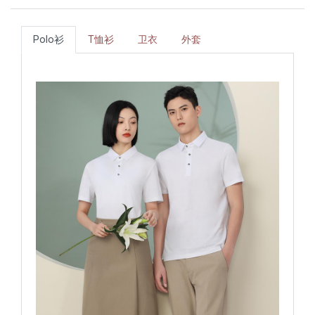
Polo衫
T恤衫
卫衣
外套