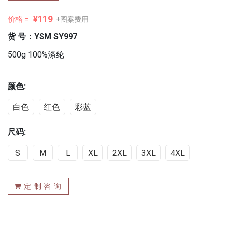
¥119
价格 =
+图案费用
货 号：YSM SY997
500g 100%涤纶
颜色:
白色
红色
彩蓝
尺码:
S
M
L
XL
2XL
3XL
4XL
定 制 咨 询