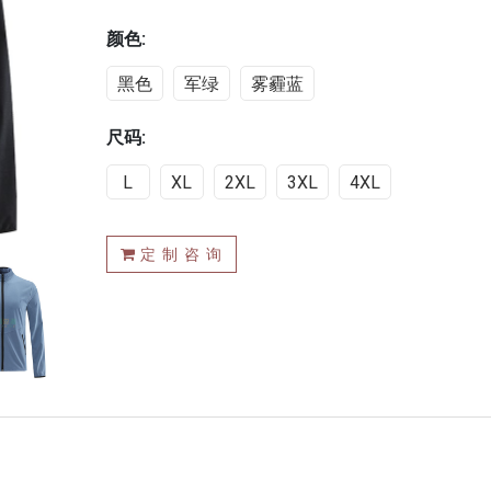
颜色:
黑色
军绿
雾霾蓝
尺码:
L
XL
2XL
3XL
4XL
定 制 咨 询