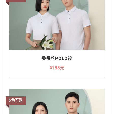
桑蚕丝POLO衫
¥188元
5色可选