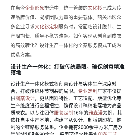
在当今
企业形象
塑造中，统一着装的
文化衫
已成为传
递品牌价值、凝聚团队力量的重要载体。韶关地区众
多企业寻求
文化衫定制
服务时，常面临设计脱节、生
产周期长、质量不稳等难题。如何实现从创意到成衣
的高效转化？设计生产一体化的全案服务模式正成为
优选方案。
设计生产一体化：打破传统局限，确保创意精准
落地
设计生产一体化模式将创意设计与实体生产深度融
合，打破传统环节割裂的局限。
专业定制
厂家不仅提
供
图案设计
，更从面料特性、工艺适配、版型优化等
生产维度进行全程把控，确保设计稿精准落地为高品
质成衣。以专注团体
服装定制
16年的
雅森漫
为例，其
依托自主生产基地，构建了从设计、制版到印花、缝
制的全链路服务体系。企业拥有2000余平方米厂房及
智能缝制设备80余台，采用环保水性墨水
印花工艺
，