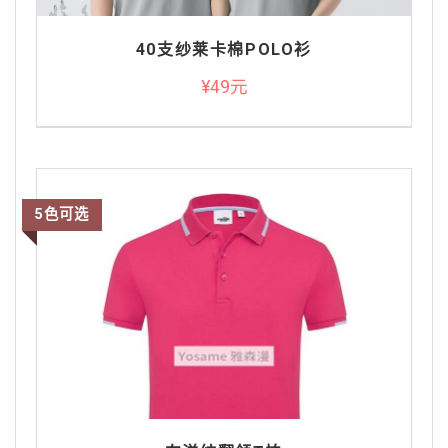
40支纱莱卡棉POLO衫
¥49元
5色可选