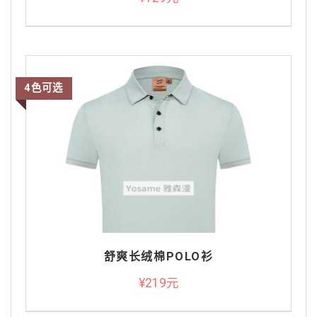
4色可选
舒爽长绒棉POLO衫
¥219元