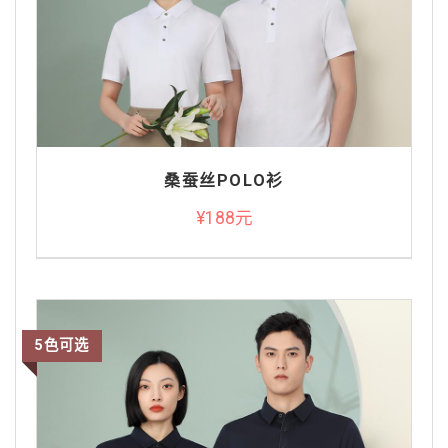
桑蚕丝POLO衫
¥188元
5色可选