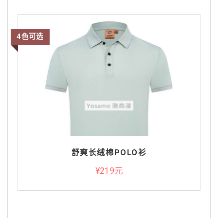
4色可选
舒爽长绒棉POLO衫
¥219元