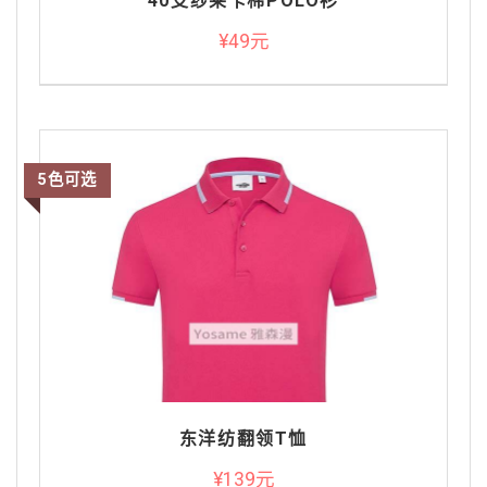
40支纱莱卡棉POLO衫
¥49元
5色可选
东洋纺翻领T恤
¥139元