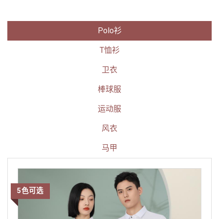
Polo衫
T恤衫
卫衣
棒球服
运动服
风衣
马甲
5色可选