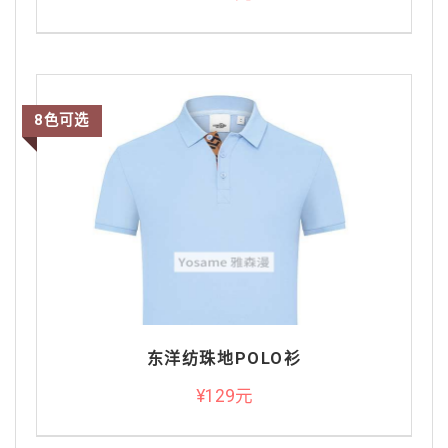
8色可选
东洋纺珠地POLO衫
¥129元