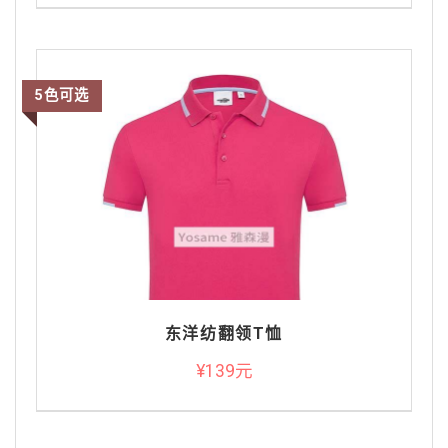
5色可选
东洋纺翻领T恤
¥139元