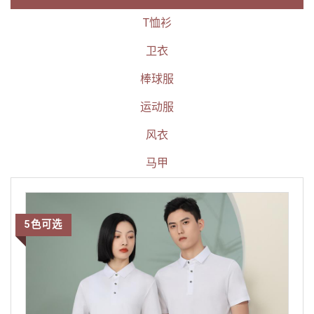
T恤衫
卫衣
棒球服
运动服
风衣
马甲
5色可选