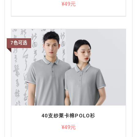
¥49元
7色可选
40支纱莱卡棉POLO衫
¥49元