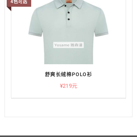
4色可选
舒爽长绒棉POLO衫
¥219元