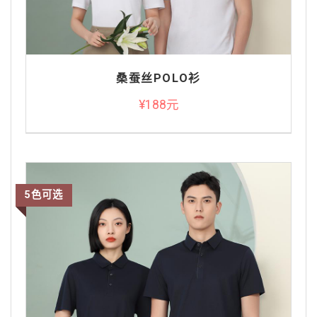
桑蚕丝POLO衫
¥188元
5色可选