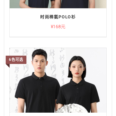
时尚棉氨POLO衫
¥168元
6色可选