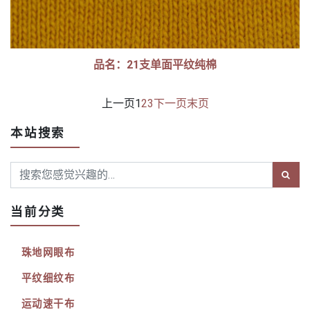
品名：21支单面平纹纯棉
上一页
1
2
3
下一页
末页
本站搜索
当前分类
珠地网眼布
平纹细纹布
运动速干布