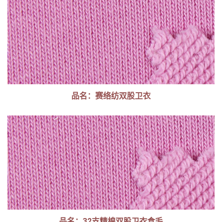
品名：赛络纺双股卫衣
品名：32支精棉双股卫衣食毛