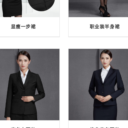
显瘦一步裙
职业装半身裙