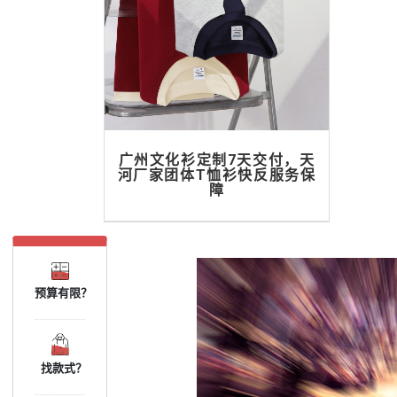
广州文化衫定制7天交付，天
河厂家团体T恤衫快反服务保
障
预算有限？
找款式？