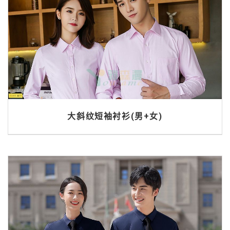
大斜纹短袖衬衫(男+女)