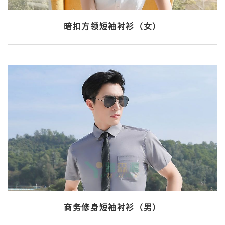
暗扣方领短袖衬衫（女）
商务修身短袖衬衫（男）