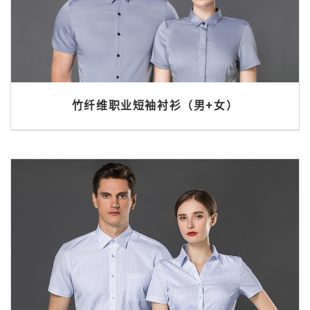
竹纤维职业短袖衬衫（男+女）